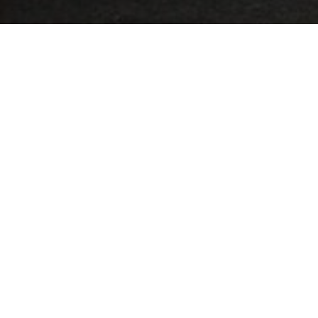
Radio MANANTIAL de Talagante, te acompaña diariamente
desde 1982 «Uniendo la Provincia de Talagante» con
informaciones, servicios, mucha música, panoramas
locales y lo más destacado en el plano local con
programación propia de nuestras 2 frecuencias AM y Fm, y
desde ahora a un «clic» en tu móvil (celular o smartphone)
de acompañarte con nuestra programación donde te
encuentres.
Escuchamos diariamente en el 1.560 en el dial am y todo el
día en el 102.9 FM
Disfruta